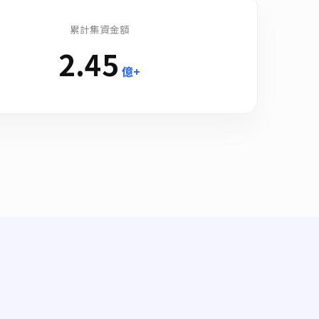
累計集資金額
2.45
億+