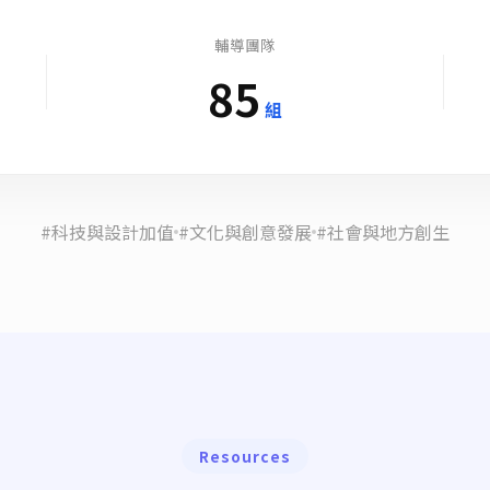
輔導團隊
85
組
#科技與設計加值
#文化與創意發展
#社會與地方創生
Resources